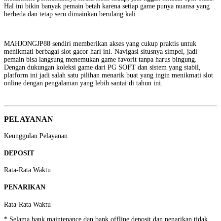
Hal ini bikin banyak pemain betah karena setiap game punya nuansa yang
berbeda dan tetap seru dimainkan berulang kali.
MAHJONGJP88 sendiri memberikan akses yang cukup praktis untuk
menikmati berbagai slot gacor hari ini. Navigasi situsnya simpel, jadi
pemain bisa langsung menemukan game favorit tanpa harus bingung.
Dengan dukungan koleksi game dari PG SOFT dan sistem yang stabil,
platform ini jadi salah satu pilihan menarik buat yang ingin menikmati slot
online dengan pengalaman yang lebih santai di tahun ini.
PELAYANAN
Keunggulan Pelayanan
DEPOSIT
Rata-Rata Waktu
PENARIKAN
Rata-Rata Waktu
* Selama bank maintenance dan bank offline deposit dan penarikan tidak