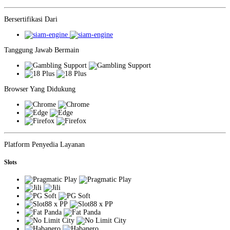
Bersertifikasi Dari
Tanggung Jawab Bermain
Browser Yang Didukung
Platform Penyedia Layanan
Slots