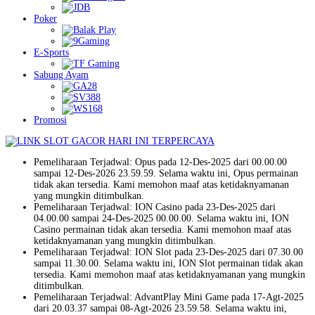
Poker
E-Sports
Sabung Ayam
Promosi
Pemeliharaan Terjadwal: Opus pada 12-Des-2025 dari 00.00.00
sampai 12-Des-2026 23.59.59. Selama waktu ini, Opus permainan
tidak akan tersedia. Kami memohon maaf atas ketidaknyamanan
yang mungkin ditimbulkan.
Pemeliharaan Terjadwal: ION Casino pada 23-Des-2025 dari
04.00.00 sampai 24-Des-2025 00.00.00. Selama waktu ini, ION
Casino permainan tidak akan tersedia. Kami memohon maaf atas
ketidaknyamanan yang mungkin ditimbulkan.
Pemeliharaan Terjadwal: ION Slot pada 23-Des-2025 dari 07.30.00
sampai 11.30.00. Selama waktu ini, ION Slot permainan tidak akan
tersedia. Kami memohon maaf atas ketidaknyamanan yang mungkin
ditimbulkan.
Pemeliharaan Terjadwal: AdvantPlay Mini Game pada 17-Agt-2025
dari 20.03.37 sampai 08-Agt-2026 23.59.58. Selama waktu ini,