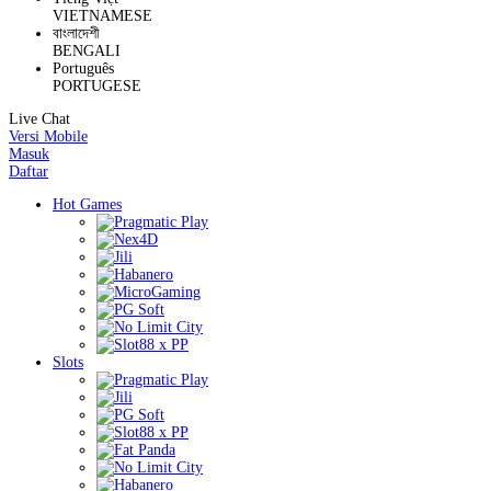
VIETNAMESE
বাংলাদেশী
BENGALI
Português
PORTUGESE
Live Chat
Versi Mobile
Masuk
Daftar
Hot Games
Slots