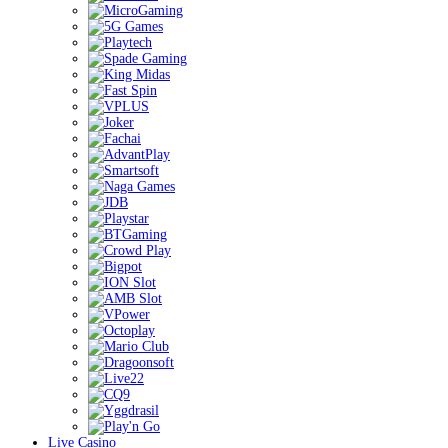
Live Casino