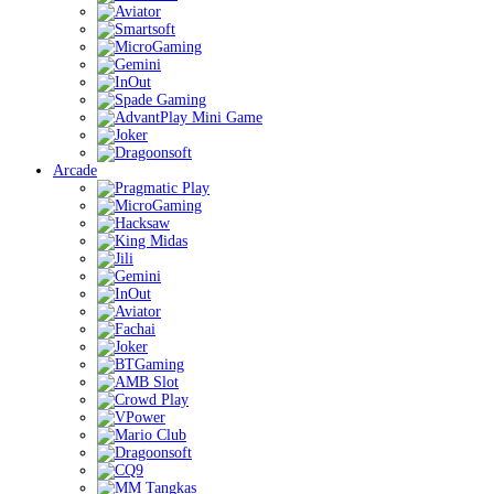
Arcade