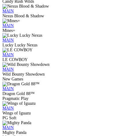
Candy Rush Wilds
MAIN
Nexus Blood & Shadow
MAIN
Mines+
MAIN
Lucky Lucky Nexus
MAIN
LE COWBOY
MAIN
Wild Bounty Showdown
New Games
MAIN
Dragon Gold 88™
Pragmatic Play
MAIN
Wings of Iguazu
PG Soft
MAIN
Mighty Panda