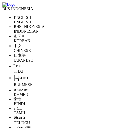
BHS INDONESIA
ENGLISH
ENGLISH
BHS INDONESIA
INDONESIAN
한국어
KOREAN
中文
CHINESE
日本語
JAPANESE
ไทย
THAI
မြန်မာစာ
BURMESE
ខេមរភាសា
KHMER
हिन्दी
HINDI
தமிழ்
TAMIL
తెలుగు
TELUGU
Tiếng Việt