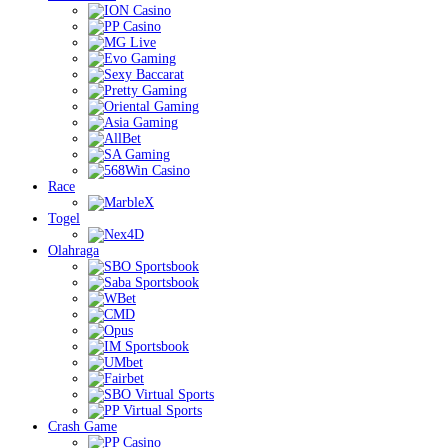
Race
Togel
Olahraga
Crash Game