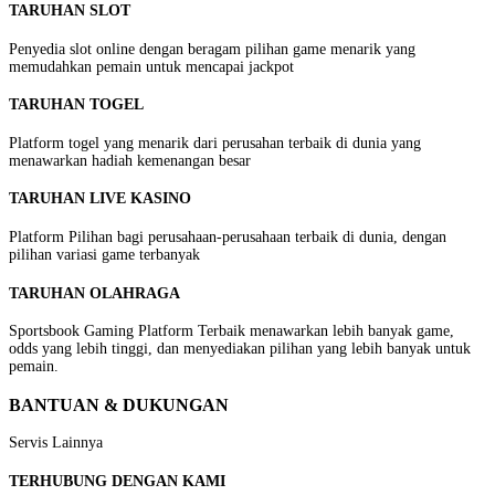
TARUHAN SLOT
Penyedia slot online dengan beragam pilihan game menarik yang
memudahkan pemain untuk mencapai jackpot
TARUHAN TOGEL
Platform togel yang menarik dari perusahan terbaik di dunia yang
menawarkan hadiah kemenangan besar
TARUHAN LIVE KASINO
Platform Pilihan bagi perusahaan-perusahaan terbaik di dunia, dengan
pilihan variasi game terbanyak
TARUHAN OLAHRAGA
Sportsbook Gaming Platform Terbaik menawarkan lebih banyak game,
odds yang lebih tinggi, dan menyediakan pilihan yang lebih banyak untuk
pemain.
BANTUAN & DUKUNGAN
Servis Lainnya
TERHUBUNG DENGAN KAMI