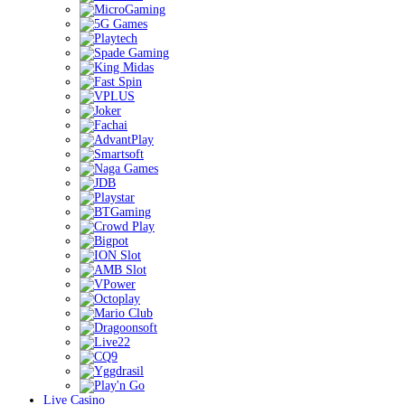
Live Casino