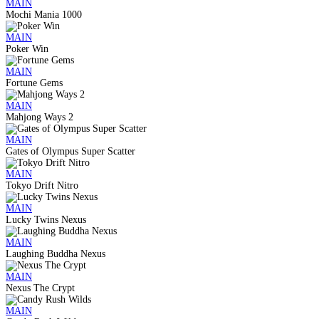
MAIN
Mochi Mania 1000
MAIN
Poker Win
MAIN
Fortune Gems
MAIN
Mahjong Ways 2
MAIN
Gates of Olympus Super Scatter
MAIN
Tokyo Drift Nitro
MAIN
Lucky Twins Nexus
MAIN
Laughing Buddha Nexus
MAIN
Nexus The Crypt
MAIN