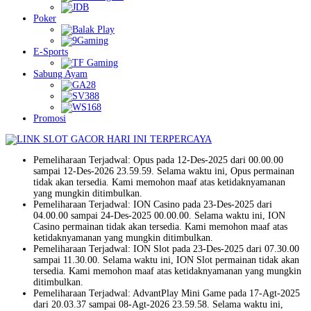
Poker
E-Sports
Sabung Ayam
Promosi
Pemeliharaan Terjadwal: Opus pada 12-Des-2025 dari 00.00.00
sampai 12-Des-2026 23.59.59. Selama waktu ini, Opus permainan
tidak akan tersedia. Kami memohon maaf atas ketidaknyamanan
yang mungkin ditimbulkan.
Pemeliharaan Terjadwal: ION Casino pada 23-Des-2025 dari
04.00.00 sampai 24-Des-2025 00.00.00. Selama waktu ini, ION
Casino permainan tidak akan tersedia. Kami memohon maaf atas
ketidaknyamanan yang mungkin ditimbulkan.
Pemeliharaan Terjadwal: ION Slot pada 23-Des-2025 dari 07.30.00
sampai 11.30.00. Selama waktu ini, ION Slot permainan tidak akan
tersedia. Kami memohon maaf atas ketidaknyamanan yang mungkin
ditimbulkan.
Pemeliharaan Terjadwal: AdvantPlay Mini Game pada 17-Agt-2025
dari 20.03.37 sampai 08-Agt-2026 23.59.58. Selama waktu ini,