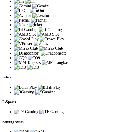
Poker
E-Sports
Sabung Ayam