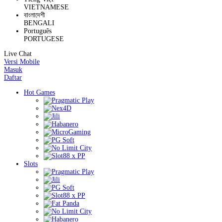
VIETNAMESE
বাংলাদেশী
BENGALI
Português
PORTUGESE
Live Chat
Versi Mobile
Masuk
Daftar
Hot Games
Slots