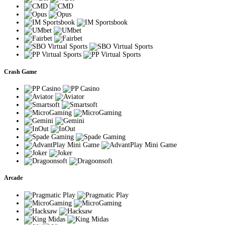
Crash Game
Arcade