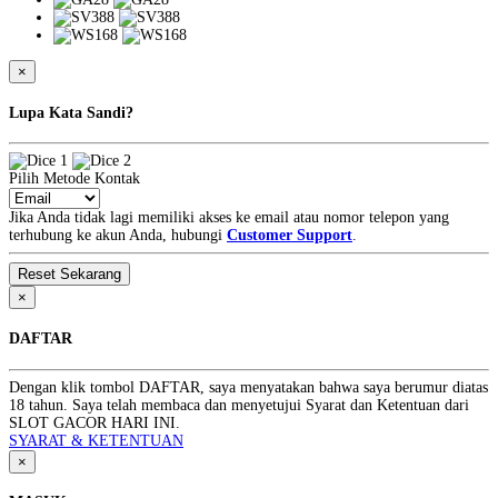
×
Lupa Kata Sandi?
Pilih Metode Kontak
Jika Anda tidak lagi memiliki akses ke email atau nomor telepon yang
terhubung ke akun Anda, hubungi
Customer Support
.
×
DAFTAR
Dengan klik tombol DAFTAR, saya menyatakan bahwa saya berumur diatas
18 tahun. Saya telah membaca dan menyetujui Syarat dan Ketentuan dari
SLOT GACOR HARI INI.
SYARAT & KETENTUAN
×