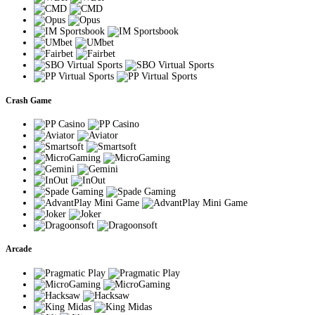
Crash Game
Arcade