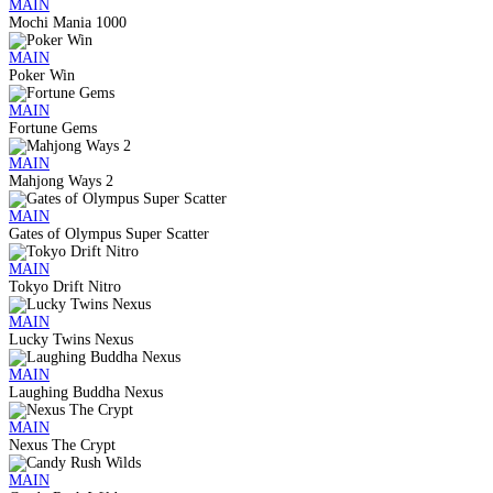
MAIN
Mochi Mania 1000
MAIN
Poker Win
MAIN
Fortune Gems
MAIN
Mahjong Ways 2
MAIN
Gates of Olympus Super Scatter
MAIN
Tokyo Drift Nitro
MAIN
Lucky Twins Nexus
MAIN
Laughing Buddha Nexus
MAIN
Nexus The Crypt
MAIN