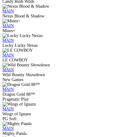
Candy Rush Wilds
MAIN
Nexus Blood & Shadow
MAIN
Mines+
MAIN
Lucky Lucky Nexus
MAIN
LE COWBOY
MAIN
Wild Bounty Showdown
New Games
MAIN
Dragon Gold 88™
Pragmatic Play
MAIN
Wings of Iguazu
PG Soft
MAIN
Mighty Panda