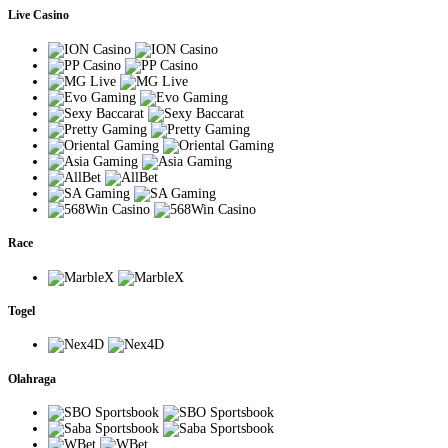
Live Casino
Race
Togel
Olahraga