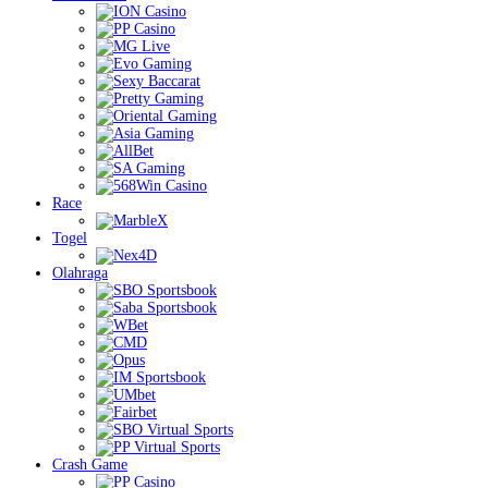
Race
Togel
Olahraga
Crash Game