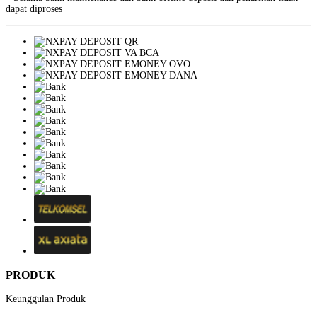
dapat diproses
PRODUK
Keunggulan Produk