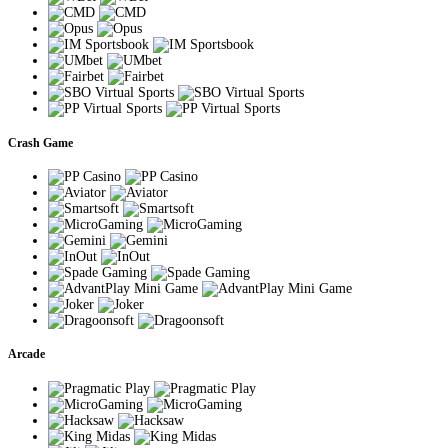
Crash Game
Arcade