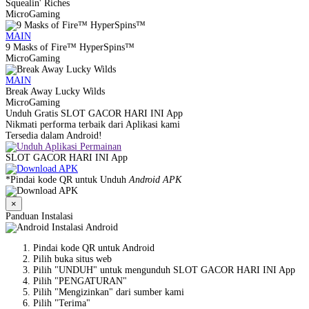
Squealin' Riches
MicroGaming
MAIN
9 Masks of Fire™ HyperSpins™
MicroGaming
MAIN
Break Away Lucky Wilds
MicroGaming
Unduh Gratis
SLOT GACOR HARI INI App
Nikmati performa terbaik dari Aplikasi kami
Tersedia dalam Android!
SLOT GACOR HARI INI App
*Pindai kode QR untuk Unduh
Android APK
×
Panduan Instalasi
Instalasi Android
Pindai kode QR untuk Android
Pilih buka situs web
Pilih "UNDUH" untuk mengunduh SLOT GACOR HARI INI App
Pilih "PENGATURAN"
Pilih "Mengizinkan" dari sumber kami
Pilih "Terima"