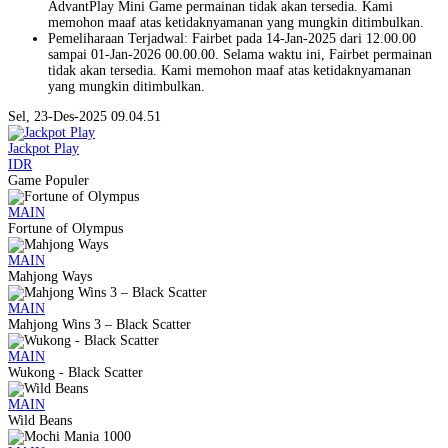
AdvantPlay Mini Game permainan tidak akan tersedia. Kami
memohon maaf atas ketidaknyamanan yang mungkin ditimbulkan.
Pemeliharaan Terjadwal: Fairbet pada 14-Jan-2025 dari 12.00.00
sampai 01-Jan-2026 00.00.00. Selama waktu ini, Fairbet permainan
tidak akan tersedia. Kami memohon maaf atas ketidaknyamanan
yang mungkin ditimbulkan.
Sel, 23-Des-2025 09.04.51
Jackpot
Play
IDR
Game Populer
MAIN
Fortune of Olympus
MAIN
Mahjong Ways
MAIN
Mahjong Wins 3 – Black Scatter
MAIN
Wukong - Black Scatter
MAIN
Wild Beans