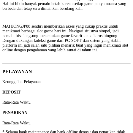
Hal ini bikin banyak pemain betah karena setiap game punya nuansa yang
berbeda dan tetap seru dimainkan berulang kali.
MAHJONGJP88 sendiri memberikan akses yang cukup praktis untuk
menikmati berbagai slot gacor hari ini. Navigasi situsnya simpel, jadi
pemain bisa langsung menemukan game favorit tanpa harus bingung.
Dengan dukungan koleksi game dari PG SOFT dan sistem yang stabil,
platform ini jadi salah satu pilihan menarik buat yang ingin menikmati slot
online dengan pengalaman yang lebih santai di tahun ini.
PELAYANAN
Keunggulan Pelayanan
DEPOSIT
Rata-Rata Waktu
PENARIKAN
Rata-Rata Waktu
* Selama bank maintenance dan bank offline deposit dan penarikan tidak