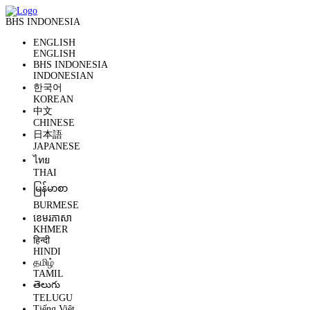
BHS INDONESIA
ENGLISH
ENGLISH
BHS INDONESIA
INDONESIAN
한국어
KOREAN
中文
CHINESE
日本語
JAPANESE
ไทย
THAI
မြန်မာစာ
BURMESE
ខេមរភាសា
KHMER
हिन्दी
HINDI
தமிழ்
TAMIL
తెలుగు
TELUGU
Tiếng Việt