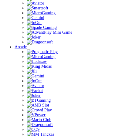
Arcade