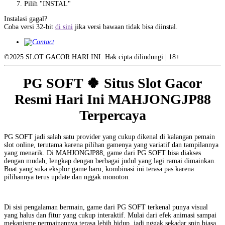
Pilih "INSTAL"
Instalasi gagal?
Coba versi 32-bit
di sini
jika versi bawaan tidak bisa diinstal.
©2025 SLOT GACOR HARI INI. Hak cipta dilindungi | 18+
PG SOFT 🍀 Situs Slot Gacor
Resmi Hari Ini MAHJONGJP88
Terpercaya
PG SOFT jadi salah satu provider yang cukup dikenal di kalangan pemain
slot online, terutama karena pilihan gamenya yang variatif dan tampilannya
yang menarik. Di MAHJONGJP88, game dari PG SOFT bisa diakses
dengan mudah, lengkap dengan berbagai judul yang lagi ramai dimainkan.
Buat yang suka eksplor game baru, kombinasi ini terasa pas karena
pilihannya terus update dan nggak monoton.
Di sisi pengalaman bermain, game dari PG SOFT terkenal punya visual
yang halus dan fitur yang cukup interaktif. Mulai dari efek animasi sampai
mekanisme permainannya terasa lebih hidup, jadi nggak sekadar spin biasa.