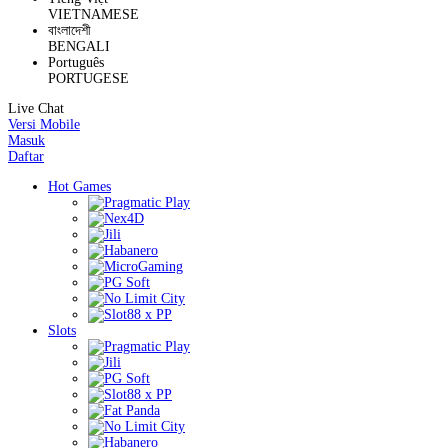
VIETNAMESE
বাংলাদেশী
BENGALI
Português
PORTUGESE
Live Chat
Versi Mobile
Masuk
Daftar
Hot Games
Slots