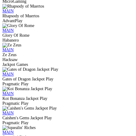
MicroGaming
MAIN
Rhapsody of Muertos
AdvantPlay
MAIN
Glory Of Rome
Habanero
MAIN
Ze Zeus
Hacksaw
Jackpot Games
MAIN
Gates of Dragon Jackpot Play
Pragmatic Play
MAIN
Koi Bonanza Jackpot Play
Pragmatic Play
MAIN
Caishen's Gems Jackpot Play
Pragmatic Play
MAIN