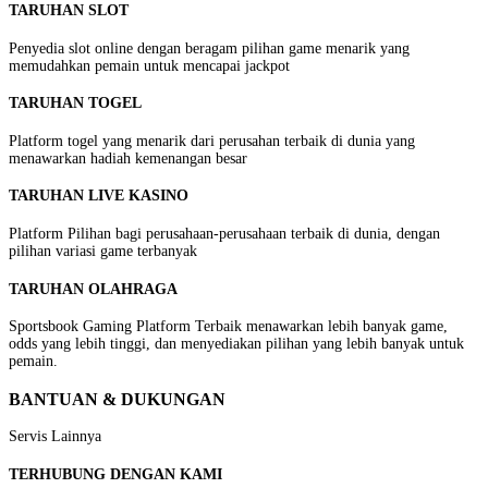
TARUHAN SLOT
Penyedia slot online dengan beragam pilihan game menarik yang
memudahkan pemain untuk mencapai jackpot
TARUHAN TOGEL
Platform togel yang menarik dari perusahan terbaik di dunia yang
menawarkan hadiah kemenangan besar
TARUHAN LIVE KASINO
Platform Pilihan bagi perusahaan-perusahaan terbaik di dunia, dengan
pilihan variasi game terbanyak
TARUHAN OLAHRAGA
Sportsbook Gaming Platform Terbaik menawarkan lebih banyak game,
odds yang lebih tinggi, dan menyediakan pilihan yang lebih banyak untuk
pemain.
BANTUAN & DUKUNGAN
Servis Lainnya
TERHUBUNG DENGAN KAMI