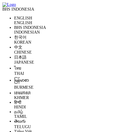
BHS INDONESIA
ENGLISH
ENGLISH
BHS INDONESIA
INDONESIAN
한국어
KOREAN
中文
CHINESE
日本語
JAPANESE
ไทย
THAI
မြန်မာစာ
BURMESE
ខេមរភាសា
KHMER
हिन्दी
HINDI
தமிழ்
TAMIL
తెలుగు
TELUGU
Tiếng Việt