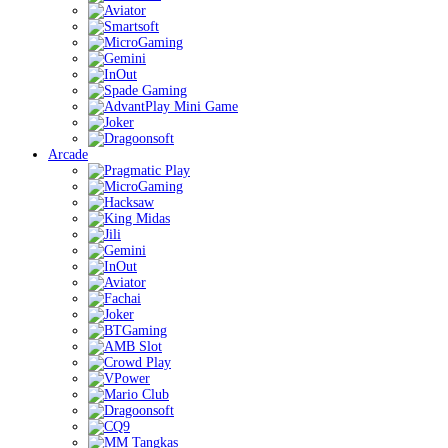
Arcade