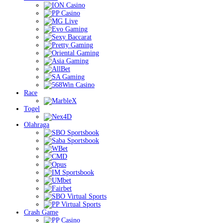
Race
Togel
Olahraga
Crash Game