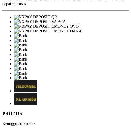
dapat diproses
PRODUK
Keunggulan Produk