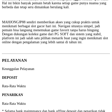
Hal ini bikin banyak pemain betah karena setiap game punya nuansa yang
berbeda dan tetap seru dimainkan berulang kali.
MAHJONGJP88 sendiri memberikan akses yang cukup praktis untuk
menikmati berbagai slot gacor hari ini. Navigasi situsnya simpel, jadi
pemain bisa langsung menemukan game favorit tanpa harus bingung.
Dengan dukungan koleksi game dari PG SOFT dan sistem yang stabil,
platform ini jadi salah satu pilihan menarik buat yang ingin menikmati slot
online dengan pengalaman yang lebih santai di tahun ini.
PELAYANAN
Keunggulan Pelayanan
DEPOSIT
Rata-Rata Waktu
PENARIKAN
Rata-Rata Waktu
* Selama bank maintenance dan bank offline deposit dan penarikan tidak