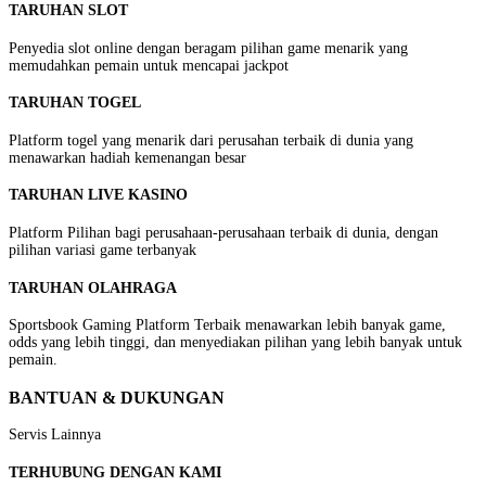
TARUHAN SLOT
Penyedia slot online dengan beragam pilihan game menarik yang
memudahkan pemain untuk mencapai jackpot
TARUHAN TOGEL
Platform togel yang menarik dari perusahan terbaik di dunia yang
menawarkan hadiah kemenangan besar
TARUHAN LIVE KASINO
Platform Pilihan bagi perusahaan-perusahaan terbaik di dunia, dengan
pilihan variasi game terbanyak
TARUHAN OLAHRAGA
Sportsbook Gaming Platform Terbaik menawarkan lebih banyak game,
odds yang lebih tinggi, dan menyediakan pilihan yang lebih banyak untuk
pemain.
BANTUAN & DUKUNGAN
Servis Lainnya
TERHUBUNG DENGAN KAMI