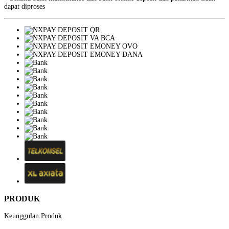
dapat diproses
PRODUK
Keunggulan Produk