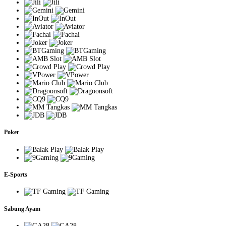
Poker
E-Sports
Sabung Ayam