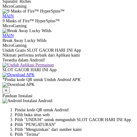
Squealin' Riches
MicroGaming
MAIN
9 Masks of Fire™ HyperSpins™
MicroGaming
MAIN
Break Away Lucky Wilds
MicroGaming
Unduh Gratis
SLOT GACOR HARI INI App
Nikmati performa terbaik dari Aplikasi kami
Tersedia dalam Android!
SLOT GACOR HARI INI App
*Pindai kode QR untuk Unduh
Android APK
×
Panduan Instalasi
Instalasi Android
Pindai kode QR untuk Android
Pilih buka situs web
Pilih "UNDUH" untuk mengunduh SLOT GACOR HARI INI App
Pilih "PENGATURAN"
Pilih "Mengizinkan" dari sumber kami
Pilih "Terima"