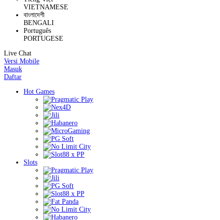
VIETNAMESE
বাংলাদেশী
BENGALI
Português
PORTUGESE
Live Chat
Versi Mobile
Masuk
Daftar
Hot Games
Slots