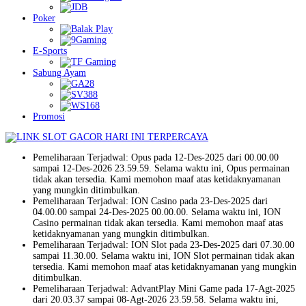
Poker
E-Sports
Sabung Ayam
Promosi
Pemeliharaan Terjadwal: Opus pada 12-Des-2025 dari 00.00.00
sampai 12-Des-2026 23.59.59. Selama waktu ini, Opus permainan
tidak akan tersedia. Kami memohon maaf atas ketidaknyamanan
yang mungkin ditimbulkan.
Pemeliharaan Terjadwal: ION Casino pada 23-Des-2025 dari
04.00.00 sampai 24-Des-2025 00.00.00. Selama waktu ini, ION
Casino permainan tidak akan tersedia. Kami memohon maaf atas
ketidaknyamanan yang mungkin ditimbulkan.
Pemeliharaan Terjadwal: ION Slot pada 23-Des-2025 dari 07.30.00
sampai 11.30.00. Selama waktu ini, ION Slot permainan tidak akan
tersedia. Kami memohon maaf atas ketidaknyamanan yang mungkin
ditimbulkan.
Pemeliharaan Terjadwal: AdvantPlay Mini Game pada 17-Agt-2025
dari 20.03.37 sampai 08-Agt-2026 23.59.58. Selama waktu ini,