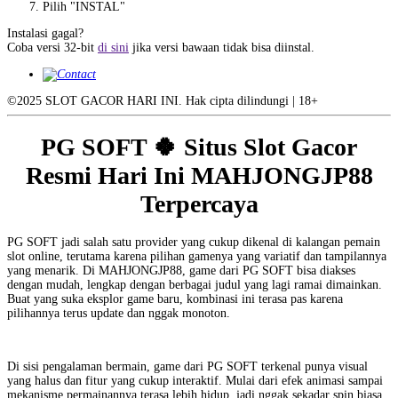
Pilih "INSTAL"
Instalasi gagal?
Coba versi 32-bit
di sini
jika versi bawaan tidak bisa diinstal.
©2025 SLOT GACOR HARI INI. Hak cipta dilindungi | 18+
PG SOFT 🍀 Situs Slot Gacor
Resmi Hari Ini MAHJONGJP88
Terpercaya
PG SOFT jadi salah satu provider yang cukup dikenal di kalangan pemain
slot online, terutama karena pilihan gamenya yang variatif dan tampilannya
yang menarik. Di MAHJONGJP88, game dari PG SOFT bisa diakses
dengan mudah, lengkap dengan berbagai judul yang lagi ramai dimainkan.
Buat yang suka eksplor game baru, kombinasi ini terasa pas karena
pilihannya terus update dan nggak monoton.
Di sisi pengalaman bermain, game dari PG SOFT terkenal punya visual
yang halus dan fitur yang cukup interaktif. Mulai dari efek animasi sampai
mekanisme permainannya terasa lebih hidup, jadi nggak sekadar spin biasa.