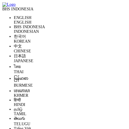
BHS INDONESIA
ENGLISH
ENGLISH
BHS INDONESIA
INDONESIAN
한국어
KOREAN
中文
CHINESE
日本語
JAPANESE
ไทย
THAI
မြန်မာစာ
BURMESE
ខេមរភាសា
KHMER
हिन्दी
HINDI
தமிழ்
TAMIL
తెలుగు
TELUGU
Tiếng Việt