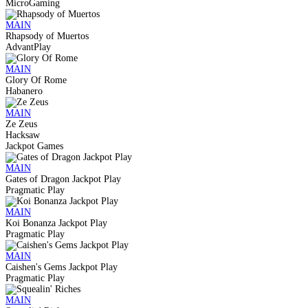
MicroGaming
MAIN
Rhapsody of Muertos
AdvantPlay
MAIN
Glory Of Rome
Habanero
MAIN
Ze Zeus
Hacksaw
Jackpot Games
MAIN
Gates of Dragon Jackpot Play
Pragmatic Play
MAIN
Koi Bonanza Jackpot Play
Pragmatic Play
MAIN
Caishen's Gems Jackpot Play
Pragmatic Play
MAIN