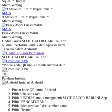
Squealin' Riches
MicroGaming
MAIN
9 Masks of Fire™ HyperSpins™
MicroGaming
MAIN
Break Away Lucky Wilds
MicroGaming
Unduh Gratis
SLOT GACOR HARI INI App
Nikmati performa terbaik dari Aplikasi kami
Tersedia dalam Android!
SLOT GACOR HARI INI App
*Pindai kode QR untuk Unduh
Android APK
×
Panduan Instalasi
Instalasi Android
Pindai kode QR untuk Android
Pilih buka situs web
Pilih "UNDUH" untuk mengunduh SLOT GACOR HARI INI App
Pilih "PENGATURAN"
Pilih "Mengizinkan" dari sumber kami
Pilih "Terima"