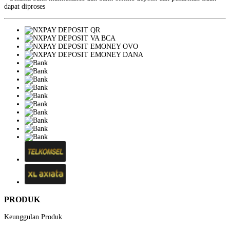
dapat diproses
PRODUK
Keunggulan Produk