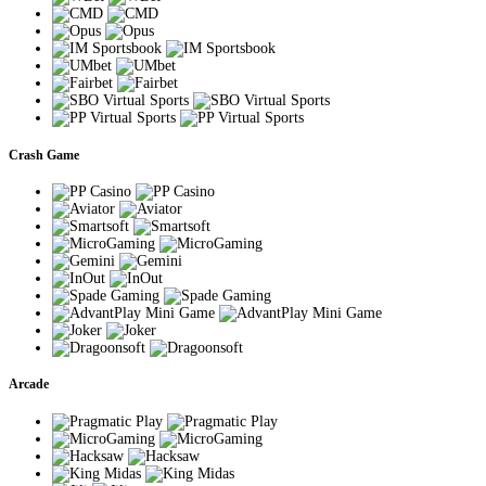
Crash Game
Arcade