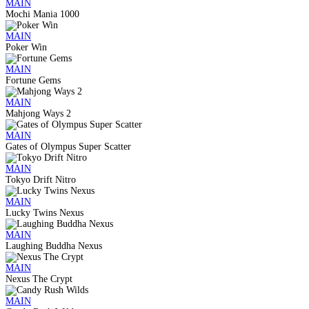
MAIN
Mochi Mania 1000
MAIN
Poker Win
MAIN
Fortune Gems
MAIN
Mahjong Ways 2
MAIN
Gates of Olympus Super Scatter
MAIN
Tokyo Drift Nitro
MAIN
Lucky Twins Nexus
MAIN
Laughing Buddha Nexus
MAIN
Nexus The Crypt
MAIN