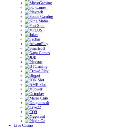
Live Casino