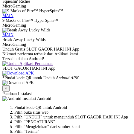
Squealin' Riches
MicroGaming
MAIN
9 Masks of Fire™ HyperSpins™
MicroGaming
MAIN
Break Away Lucky Wilds
MicroGaming
Unduh Gratis
SLOT GACOR HARI INI App
Nikmati performa terbaik dari Aplikasi kami
Tersedia dalam Android!
SLOT GACOR HARI INI App
*Pindai kode QR untuk Unduh
Android APK
×
Panduan Instalasi
Instalasi Android
Pindai kode QR untuk Android
Pilih buka situs web
Pilih "UNDUH" untuk mengunduh SLOT GACOR HARI INI App
Pilih "PENGATURAN"
Pilih "Mengizinkan" dari sumber kami
Pilih "Terima"