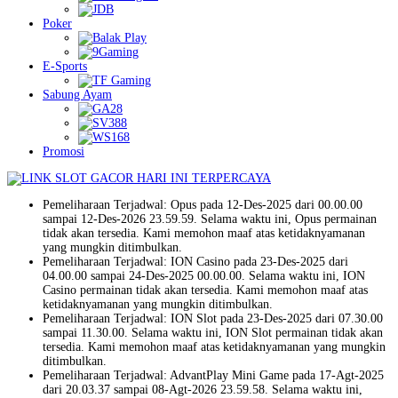
Poker
E-Sports
Sabung Ayam
Promosi
Pemeliharaan Terjadwal: Opus pada 12-Des-2025 dari 00.00.00
sampai 12-Des-2026 23.59.59. Selama waktu ini, Opus permainan
tidak akan tersedia. Kami memohon maaf atas ketidaknyamanan
yang mungkin ditimbulkan.
Pemeliharaan Terjadwal: ION Casino pada 23-Des-2025 dari
04.00.00 sampai 24-Des-2025 00.00.00. Selama waktu ini, ION
Casino permainan tidak akan tersedia. Kami memohon maaf atas
ketidaknyamanan yang mungkin ditimbulkan.
Pemeliharaan Terjadwal: ION Slot pada 23-Des-2025 dari 07.30.00
sampai 11.30.00. Selama waktu ini, ION Slot permainan tidak akan
tersedia. Kami memohon maaf atas ketidaknyamanan yang mungkin
ditimbulkan.
Pemeliharaan Terjadwal: AdvantPlay Mini Game pada 17-Agt-2025
dari 20.03.37 sampai 08-Agt-2026 23.59.58. Selama waktu ini,