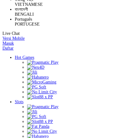
VIETNAMESE
বাংলাদেশী
BENGALI
Português
PORTUGESE
Live Chat
Versi Mobile
Masuk
Daftar
Hot Games
Slots