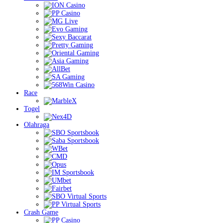
Race
Togel
Olahraga
Crash Game