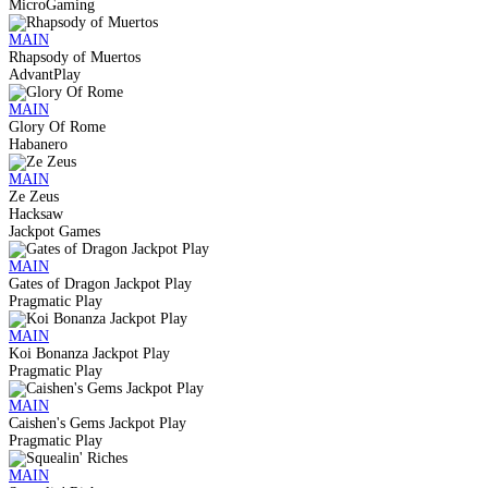
MicroGaming
MAIN
Rhapsody of Muertos
AdvantPlay
MAIN
Glory Of Rome
Habanero
MAIN
Ze Zeus
Hacksaw
Jackpot Games
MAIN
Gates of Dragon Jackpot Play
Pragmatic Play
MAIN
Koi Bonanza Jackpot Play
Pragmatic Play
MAIN
Caishen's Gems Jackpot Play
Pragmatic Play
MAIN