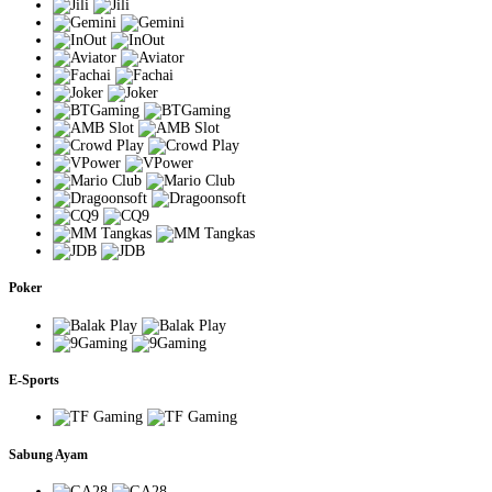
Poker
E-Sports
Sabung Ayam