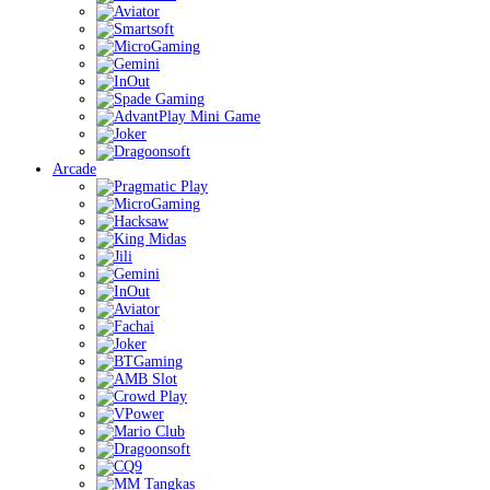
Arcade