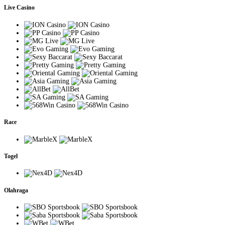
Live Casino
Race
Togel
Olahraga