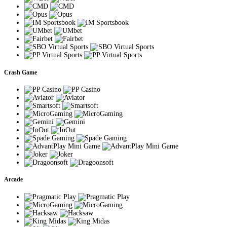
Crash Game
Arcade