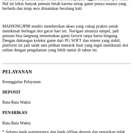
Hal ini bikin banyak pemain betah karena setiap game punya nuansa yang
berbeda dan tetap seru dimainkan berulang kali.
MAHJONGJP88 sendiri memberikan akses yang cukup praktis untuk
menikmati berbagai slot gacor hari ini. Navigasi situsnya simpel, jadi
pemain bisa langsung menemukan game favorit tanpa harus bingung.
Dengan dukungan koleksi game dari PG SOFT dan sistem yang stabil,
platform ini jadi salah satu pilihan menarik buat yang ingin menikmati slot
online dengan pengalaman yang lebih santai di tahun ini.
PELAYANAN
Keunggulan Pelayanan
DEPOSIT
Rata-Rata Waktu
PENARIKAN
Rata-Rata Waktu
* Selama bank maintenance dan bank offline deposit dan penarikan tidak